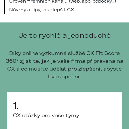
Úroveň firemních kanálů (web, app, pobočky…)
Návrhy a tipy, jak zlepšit CX
Je to rychlé a jednoduché
Díky online výzkumné službě CX Fit Score
360° zjistíte, jak je vaše firma připravena na
CX a co musíte udělat pro zlepšení, abyste
byli úspěšní.
1.
CX otázky pro vaše týmy